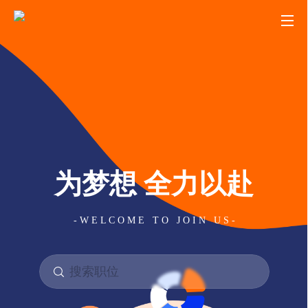
为梦想 全力以赴
- W E L C O M E T O J O I N U S -